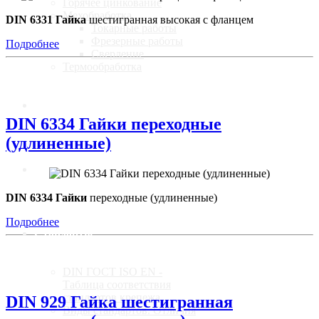
Горячее цинкование
Мехобработка
DIN 6331 Гайка
шестигранная высокая с фланцем
Токарные работы
Фрезерные работы
Подробнее
Сверление
Термообработка
Калькулятор
DIN 6334 Гайки переходные
(удлиненные)
Доставка
DIN 6334 Гайки
переходные (удлиненные)
Подробнее
Стандарты
DIN ГОСТ ISO EN -
Таблица соответствия
стандартов крепежа
DIN 929 Гайка шестигранная
Виды стандартов. Отличия