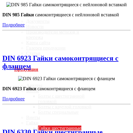
О компании
DIN 985 Гайки
самоконтрящиеся с нейлоновой вставкой
Документы
Подробнее
Новости
Производители метизов и
крепежа
Карта сайта
Галерея продукции
Статьи
DIN 6923 Гайки самоконтрящиеся с
фланцем
Продукция
Анкеры
DIN 6923 Гайки
самоконтрящиеся с фланцем
Болты
Болты с шестигранной
Подробнее
головкой
Болты с круглой головкой
Болты специальные
Винты
Гайки
Гайки шестигранные
DIN 6330 Гайки шестигранные