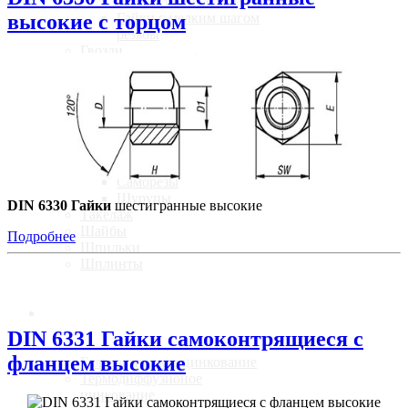
Гайки специальные
Гайки с мелким шагом
высокие с торцом
резьбы
Гвозди
Дюбельная
Заклепки
Оси, пальцы
Оси
Пальцы
Штифты
Саморезы, шурупы
Саморезы
Шурупы
DIN 6330 Гайки
шестигранные высокие
Такелаж
Шайбы
Подробнее
Шпильки
Шплинты
Услуги
DIN 6331 Гайки самоконтрящиеся с
фланцем высокие
Гальваническое цинкование
Термодиффузионое
цинкование