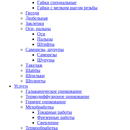
Гайки специальные
Гайки с мелким шагом резьбы
Гвозди
Дюбельная
Заклепки
Оси, пальцы
Оси
Пальцы
Штифты
Саморезы, шурупы
Саморезы
Шурупы
Такелаж
Шайбы
Шпильки
Шплинты
Услуги
Гальваническое цинкование
Термодиффузионое цинкование
Горячее цинкование
Мехобработка
Токарные работы
Фрезерные работы
Сверление
Термообработка