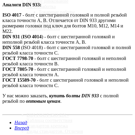
Горячее цинкование
Аналоги DIN 933:
Мехобработка
Токарные работы
ISO 4017
- болт с шестигранной головкой и полной резьбой
Фрезерные работы
класса точности А, В. Отличается от DIN 933 другими
Сверление
размерами головки под ключ для болтов M10, М12, М14 и
Термообработка
М22.
DIN 931
(
ISO 4014
) - болт с шестигранной головкой и
неполной резьбой класса точности А, В.
Калькулятор
DIN 558
(ISO 4018) - болт с шестигранной головкой и полной
резьбой класса точности С.
ГОСТ 7798-70
- болт с шестигранной головкой и неполной
резьбой класса точности В.
ГОСТ 7805-70
- болт с шестигранной головкой и неполной
Доставка
резьбой класса точности А.
ГОСТ 15589-70
- болт с шестигранной головкой и неполной
резьбой класса точности С.
У нас можно заказать,
купить болты DIN 933
с полной
Стандарты
резьбой по
оптовым ценам
.
DIN ГОСТ ISO EN -
Таблица соответствия
Назад
стандартов крепежа
Вперед
Виды стандартов. Отличия