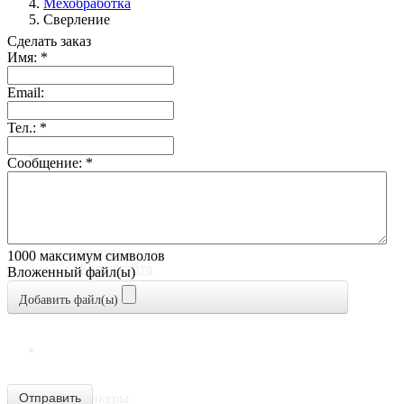
Мехобработка
Сверление
Сделать заказ
Имя:
*
Главная
Email:
Тел.:
*
О компании
Сообщение:
*
Документы
Новости
Производители метизов и
крепежа
1000
максимум символов
Карта сайта
Вложенный файл(ы)
Галерея продукции
Добавить файл(ы)
Статьи
Продукция
Отправить
Анкеры