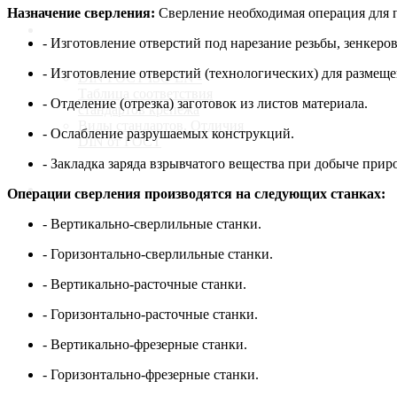
Назначение сверления:
Сверление необходимая операция для п
Стандарты
- Изготовление отверстий под нарезание резьбы, зенкеро
- Изготовление отверстий (технологических) для размеще
DIN ГОСТ ISO EN -
Таблица соответствия
- Отделение (отрезка) заготовок из листов материала.
стандартов крепежа
Виды стандартов. Отличия
- Ослабление разрушаемых конструкций.
DIN от ГОСТ
- Закладка заряда взрывчатого вещества при добыче прир
Контакты
Операции сверления производятся на следующих станках:
- Вертикально-сверлильные станки.
- Горизонтально-сверлильные станки.
- Вертикально-расточные станки.
- Горизонтально-расточные станки.
- Вертикально-фрезерные станки.
- Горизонтально-фрезерные станки.