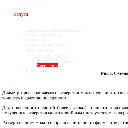
Услуги
Гальваническое цинкование
Термодиффузионое
цинкование
Горячее цинкование
Мехобработка
Токарные работы
Фрезерные работы
Сверление
Термообработка
Рис.3. Схемы
Калькулятор
Диаметр просверливаемого отверстия можно увеличить свер
точность и качество поверхности.
Для получения отверстий более высокой точности и меньше
Доставка
полученные отверстия многолезвийным инструментом зенкером,
Развертыванием можно исправить неточности формы отверстия