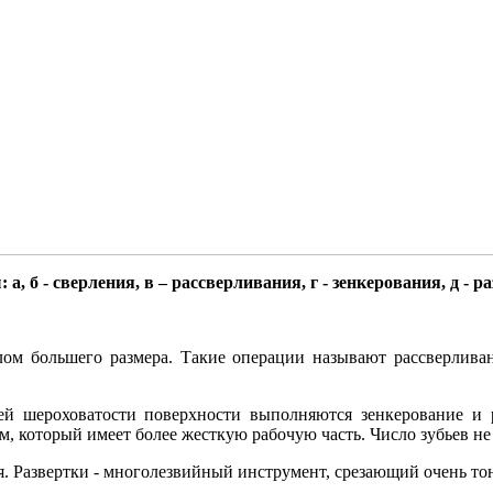
: а, б - сверления, в – рассверливания, г - зенкерования, д - 
лом большего размера. Такие операции называют рассверливан
й шероховатости поверхности выполняются зенкерование и р
 который имеет более жесткую рабочую часть. Число зубьев не 
. Развертки - многолезвийный инструмент, срезающий очень тон