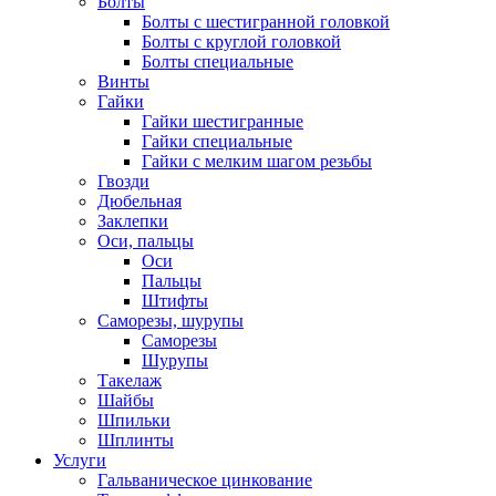
Болты
Болты с шестигранной головкой
Болты с круглой головкой
Болты специальные
Винты
Гайки
Гайки шестигранные
Гайки специальные
Гайки с мелким шагом резьбы
Гвозди
Дюбельная
Заклепки
Оси, пальцы
Оси
Пальцы
Штифты
Саморезы, шурупы
Саморезы
Шурупы
Такелаж
Шайбы
Шпильки
Шплинты
Услуги
Гальваническое цинкование