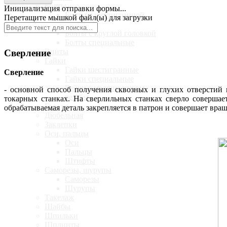
Болты
Инициализация отправки формы...
Болты с шестигранной
Перетащите мышкой файл(ы) для загрузки
головкой
Болты с круглой головкой
Болты специальные
Винты
Сверление
Гайки
Гайки шестигранные
Сверление
Гайки специальные
Гайки с мелким шагом
- основной способ получения сквозных и глухих отверстий 
резьбы
токарных станках. На сверлильных станках сверло совершает
Гвозди
обрабатываемая деталь закрепляется в патрон и совершает вра
Дюбельная
Заклепки
Оси, пальцы
Оси
Пальцы
Штифты
Саморезы, шурупы
Саморезы
Шурупы
Такелаж
Шайбы
Шпильки
Шплинты