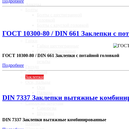
Подробнее
Анкеры
Болты
Болты с шестигранной
головкой
Болты с круглой головкой
Болты специальные
ГОСТ 10300-80 / DIN 661 Заклепки с по
Винты
Гайки
Гайки шестигранные
Гайки специальные
ГОСТ 10300-80 / DIN 661 Заклепки с потайной головкой
Гайки с мелким шагом
резьбы
Подробнее
Гвозди
Дюбельная
Заклепки
Оси, пальцы
Оси
Пальцы
DIN 7337 Заклепки вытяжные комбини
Штифты
Саморезы, шурупы
Саморезы
Шурупы
Такелаж
DIN 7337 Заклепки вытяжные комбинированные
Шайбы
Шпильки