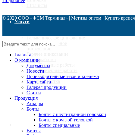
Подробнее
Шплинты
© 2020 ООО «ФСМ Терминал»
| Метизы оптом | Купить крепе
Услуги
Гальваническое цинкование
Термодиффузионое
цинкование
Горячее цинкование
Главная
Мехобработка
О компании
Токарные работы
Документы
Фрезерные работы
Новости
Сверление
Производители метизов и крепежа
Термообработка
Карта сайта
Галерея продукции
Статьи
Калькулятор
Продукция
Анкеры
Болты
Болты с шестигранной головкой
Болты с круглой головкой
Доставка
Болты специальные
Винты