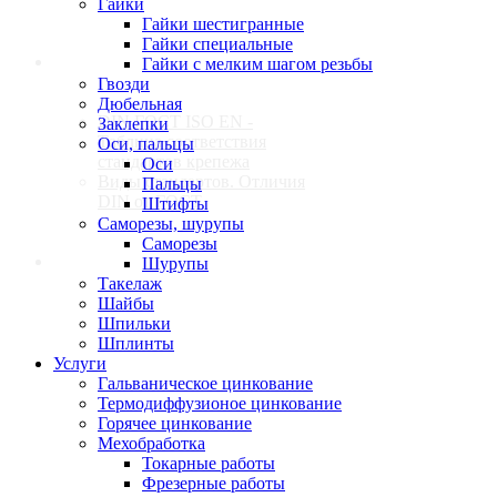
Гайки
Гайки шестигранные
Гайки специальные
Стандарты
Гайки с мелким шагом резьбы
Гвозди
Дюбельная
DIN ГОСТ ISO EN -
Заклепки
Таблица соответствия
Оси, пальцы
стандартов крепежа
Оси
Виды стандартов. Отличия
Пальцы
DIN от ГОСТ
Штифты
Саморезы, шурупы
Саморезы
Контакты
Шурупы
Такелаж
Шайбы
Шпильки
Шплинты
Услуги
Гальваническое цинкование
Термодиффузионое цинкование
Горячее цинкование
Мехобработка
Токарные работы
Фрезерные работы