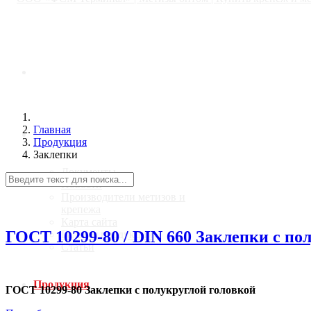
Главная
Главная
О компании
Продукция
Заклепки
Документы
Новости
Производители метизов и
крепежа
Карта сайта
ГОСТ 10299-80 / DIN 660 Заклепки с по
Галерея продукции
Статьи
Продукция
ГОСТ 10299-80 Заклепки с полукруглой головкой