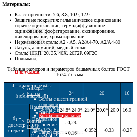
Материалы:
О компании
Класс прочности
:
5.6, 8.8, 10.9, 12.9
Защитные покрытия: гальваническое оцинкование,
Документы
горячее оцинкование, термодиффузионное
Новости
оцинкование, фосфатирование, оксидирование,
Производители метизов и
никелирование, хроматирование
крепежа
Нержавеющая сталь: А2 - А5, А2/А4-70, А2/А4-80
Карта сайта
Латунь, алюминий, медный сплав
Галерея продукции
Сталь: 10КП, 20, 35, 40Х, 20Г2Р, 09Г2С
Статьи
Полиамид
Таблица размеров и параметров башмачных болтов ГОСТ
Продукция
11674-75 в мм
d – диаметр резьбы
Анкеры
24
20
16
Болты
(номинальный)
Болты с шестигранной
головкой
Номинальное
Болты с круглой головкой
24,8*
24,0*
21,0*
20,0*
20,0
16,0
значение
Болты специальные
d
–
Предельное
1
Винты
- 0,29.
отклонение
диаметр
Гайки
для ≥M24 b
-0,052
-0,33
-0,27
стержня
Гайки шестигранные
- 0,16
11 и <M24 k9