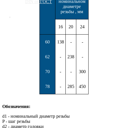
номинальном
DIN от ГОСТ
диаметре
резьбы , мм
Контакты
16
20
24
60
138
-
-
62
-
238
-
70
-
-
300
78
-
285
450
Обозначения:
d1 - номинальный диаметр резьбы
P - шаг резьбы
d2 - диаметр головки