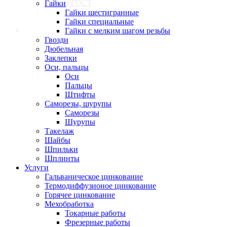
DIN от ГОСТ
Гайки
Гайки шестигранные
Гайки специальные
Контакты
Гайки с мелким шагом резьбы
Гвозди
Дюбельная
Заклепки
Оси, пальцы
Оси
Пальцы
Штифты
Саморезы, шурупы
Саморезы
Шурупы
Такелаж
Шайбы
Шпильки
Шплинты
Услуги
Гальваническое цинкование
Термодиффузионое цинкование
Горячее цинкование
Мехобработка
Токарные работы
Фрезерные работы