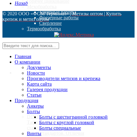
Горячее цинкование
Назад
Мехобработка
Токарные работы
© 2020 ООО «ФСМ Терминал»
| Метизы оптом | Купить
Фрезерные работы
крепеж и метиз оптом
Сверление
Термообработка
Калькулятор
Главная
О компании
Документы
Доставка
Новости
Производители метизов и крепежа
Карта сайта
Галерея продукции
Статьи
Стандарты
Продукция
Анкеры
Болты
DIN ГОСТ ISO EN -
Болты с шестигранной головкой
Таблица соответствия
Болты с круглой головкой
стандартов крепежа
Болты специальные
Виды стандартов. Отличия
Винты