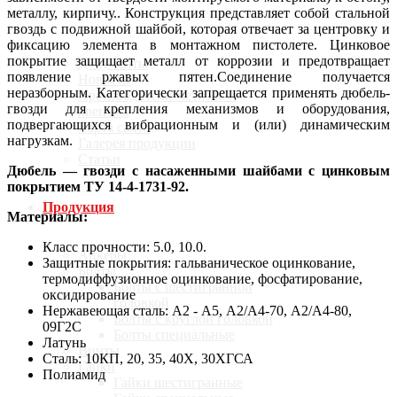
металлу, кирпичу.. Конструкция представляет собой стальной
О компании
гвоздь с подвижной шайбой, которая отвечает за центровку и
фиксацию элемента в монтажном пистолете. Цинковое
покрытие защищает металл от коррозии и предотвращает
Документы
появление ржавых пятен.Соединение получается
Новости
неразборным. Категорически запрещается применять дюбель-
Производители метизов и
гвозди для крепления механизмов и оборудования,
крепежа
подвергающихся вибрационным и (или) динамическим
Карта сайта
нагрузкам.
Галерея продукции
Статьи
Дюбель — гвозди с насаженными шайбами с цинковым
покрытием ТУ 14-4-1731-92.
Продукция
Материалы:
Класс прочности: 5.0, 10.0.
Анкеры
Защитные покрытия: гальваническое оцинкование,
Болты
термодиффузионное оцинкование, фосфатирование,
Болты с шестигранной
оксидирование
головкой
Нержавеющая сталь: А2 - А5, А2/А4-70, А2/А4-80,
Болты с круглой головкой
09Г2С
Болты специальные
Латунь
Винты
Сталь: 10КП, 20, 35, 40Х, 30ХГСА
Гайки
Полиамид
Гайки шестигранные