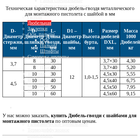
Гайки специальные
Гайки с мелким шагом
Техническая характеристика дюбель-гвоздя металлического
резьбы
для монтажного пистолета с шайбой в мм
Гвозди
Дюбельная
Заклепки
D-
D-
L-
D1 –
H-
Размер
Масса
Оси, пальцы
Диаметр
Диаметр
Длина
Диаметр
Высота
дюбелей
1000
Оси
стержня,
шляпки,
гвоздя,
шайбы,
бурта,
DXL,
Дюбелей
Пальцы
мм
мм
мм
мм
мм
мм
кг
Штифты
Саморезы, шурупы
8
30
3,7×30
4,30
Саморезы
3,7
8
40
3,7×40
5,20
Шурупы
Такелаж
10
30
4,5х30
5,55
12
1,0-1,5
Шайбы
10
40
4,5х40
6,75
4,5
Шпильки
10
50
4,5х50
7,95
Шплинты
10
60
4,5х60
9,15
Услуги
У нас можно заказать,
купить Дюбель-гвозди с шайбами для
монтажного пистолета
по оптовым ценам.
Гальваническое цинкование
Термодиффузионое
цинкование