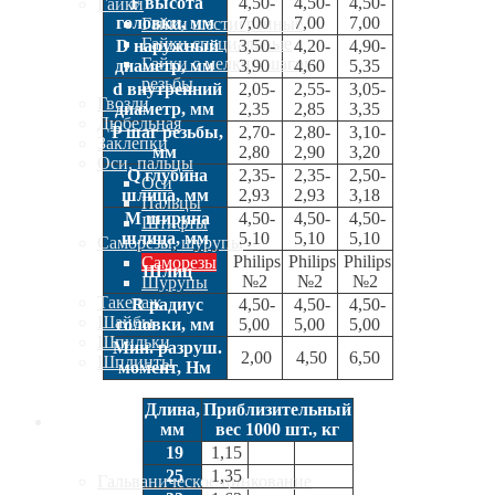
F высота
4,50-
4,50-
4,50-
Гайки
головки, мм
7,00
7,00
7,00
Гайки шестигранные
Гайки специальные
D наружный
3,50-
4,20-
4,90-
Гайки с мелким шагом
диаметр, мм
3,90
4,60
5,35
резьбы
d внутренний
2,05-
2,55-
3,05-
Гвозди
диаметр, мм
2,35
2,85
3,35
Дюбельная
P шаг резьбы,
2,70-
2,80-
3,10-
Заклепки
мм
2,80
2,90
3,20
Оси, пальцы
Q глубина
2,35-
2,35-
2,50-
Оси
шлица, мм
2,93
2,93
3,18
Пальцы
M ширина
4,50-
4,50-
4,50-
Штифты
шлица, мм
5,10
5,10
5,10
Саморезы, шурупы
Philips
Philips
Philips
Саморезы
Шлиц
№2
№2
№2
Шурупы
Такелаж
R радиус
4,50-
4,50-
4,50-
Шайбы
головки, мм
5,00
5,00
5,00
Шпильки
Мин. разруш.
2,00
4,50
6,50
Шплинты
момент, Нм
Длина,
Приблизительный
Услуги
мм
вес 1000 шт., кг
19
1,15
25
1,35
Гальваническое цинкование