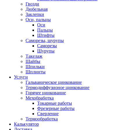
Гвозди
Дюбельная
Заклепки
Оси, пальцы
Оси
Пальцы
Штифты
Саморезы, шурупы
Саморезы
Шурупы
Такелаж
Шайбы
Шпильки
Шплинты
Услуги
Гальваническое цинкование
Термодиффузионое цинкование
Горячее цинкование
Мехобработка
Токарные работы
Фрезерные работы
Сверление
Термообработка
Калькулятор
Доставка