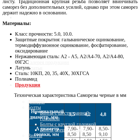
листу. Традиционная крупная резьба позволяет ввинчивать
саморез без дополнительных усилий, однако при этом саморез
держит надежно в основании.
О компании
Материалы:
Класс прочности: 5.0, 10.0.
Документы
Защитные покрытия: гальваническое оцинкование,
Новости
термодиффузионное оцинкование, фосфатирование,
Производители метизов и
оксидирование
крепежа
Нержавеющая сталь: А2 - А5, А2/А4-70, А2/А4-80,
Карта сайта
09Г2С
Галерея продукции
Латунь
Статьи
Сталь: 10КП, 20, 35, 40Х, 30ХГСА
Полиамид
Продукция
Техническая характеристика Саморезы черные в мм
Анкеры
Болты
Номинальный
Болты с шестигранной
3,5
4,2
4,8
диаметр, мм
головкой
Болты с круглой головкой
A диаметр
7,90-
7,90-
8,50-
Болты специальные
гоовки, мм
8,50
8,50
9,10
Винты