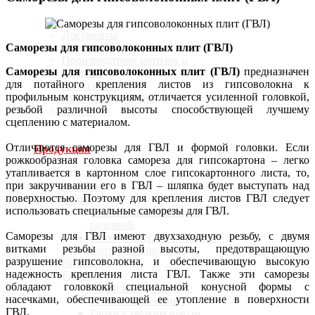
Документы
Новости
Саморезы для гипсоволоконных плит (ГВЛ)
Производители метизов и
Саморезы для гипсоволоконных плит (ГВЛ)
предназначен
крепежа
для потайного крепления листов из гипсоволокна к
Карта сайта
профильным конструкциям, отличается усиленной головкой,
Галерея продукции
резьбой различной высоты способствующей лучшему
Статьи
сцеплению с материалом.
Отличаются саморезы для ГВЛ и формой головки. Если
Продукция
рожкообразная головка самореза для гипсокартона – легко
утапливается в картонном слое гипсокартонного листа, то,
при закручивании его в ГВЛ – шляпка будет выступать над
Анкеры
поверхностью. Поэтому для крепления листов ГВЛ следует
Болты
использовать специальные саморезы для ГВЛ.
Болты с шестигранной
головкой
Саморезы для ГВЛ имеют двухзаходную резьбу, с двумя
Болты с круглой головкой
витками резьбы разной высоты, предотвращающую
Болты специальные
разрушение гипсоволокна, и обеспечивающую высокую
Винты
надежность крепления листа ГВЛ. Также эти саморезы
Гайки
обладают головкокй специальной конусной формы с
Гайки шестигранные
насечками, обеспечивающей ее утопление в поверхности
Гайки специальные
ГВЛ.
Гайки с мелким шагом