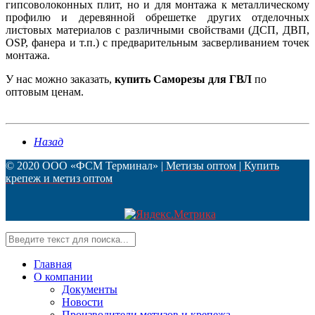
гипсоволоконных плит, но и для монтажа к металлическому
профилю и деревянной обрешетке других отделочных
Контакты
листовых материалов с различными свойствами (ДСП, ДВП,
OSP, фанера и т.п.) с предварительным засверливанием точек
монтажа.
У нас можно заказать,
купить Саморезы для ГВЛ
по
оптовым ценам.
Назад
© 2020 ООО «ФСМ Терминал»
| Метизы оптом | Купить
крепеж и метиз оптом
Главная
О компании
Документы
Новости
Производители метизов и крепежа