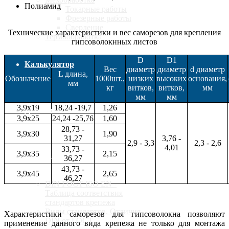
Полиамид
Токарные работы
Фрезерные работы
Сверление
Технические характеристики и вес саморезов для крепления
Термообработка
гипсоволокнных листов
D
D1
Калькулятор
Вес
диаметр
диаметр
d диаметр
L длина,
Обозначение
1000шт.,
низких
высоких
основания,
мм
кг
витков,
витков,
мм
мм
мм
3,9x19
18,24 -19,7
1,26
Доставка
3,9x25
24,24 -25,76
1,60
28,73 -
3,9x30
1,90
31,27
3,76 -
2,9 - 3,3
2,3 - 2,6
4,01
33,73 -
3,9x35
2,15
Стандарты
36,27
43,73 -
3,9x45
2,65
46,27
DIN ГОСТ ISO EN -
Таблица соответствия
стандартов крепежа
Виды стандартов. Отличия
Характеристики саморезов для гипсоволокна позволяют
DIN от ГОСТ
применение данного вида крепежа не только для монтажа