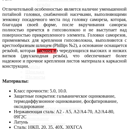
резьбы
Отличительной особенностью является наличие уменьшенной
Гвозди
потайной головки, снабженной насечками, выполняющими
Дюбельная
зенковку посадочного места под головку самореза, которая,
Заклепки
благодаря своей форме, после вкручивания самореза
Оси, пальцы
полностью прячется в гипсоволокно и не выступает над
Оси
поверхностью прикрепленного элемента. Головки саморезов,
Пальцы
применяемых для крепления гипсоволокна, выполняются с
Штифты
крестообразным шлицем (Phillips №2), а основание оснащается
Саморезы, шурупы
резьбой, которая состоит из чередующихся высоких и низких
Саморезы
витков (двухзаходная резьба), что обеспечивает более
Шурупы
надежное и прочное крепления листов материала к каркасной
Такелаж
конструкции.
Шайбы
Шпильки
Шплинты
Материалы:
Класс прочности: 5.0, 10.0.
Услуги
Защитные покрытия: гальваническое оцинкование,
термодиффузионное оцинкование, фосфатирование,
оксидирование
Гальваническое цинкование
Нержавеющая сталь: А2 - А5, А2/А4-70, А2/А4-80,
Термодиффузионое
09Г2С
цинкование
Латунь
Горячее цинкование
Сталь: 10КП, 20, 35, 40Х, 30ХГСА
Мехобработка