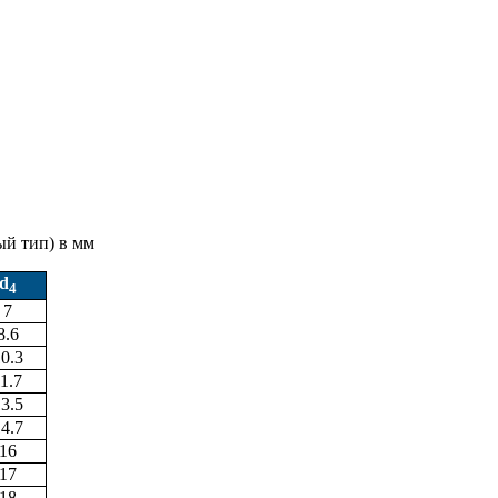
ый тип) в мм
d
4
7
8.6
0.3
1.7
3.5
4.7
16
17
18