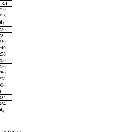
03.4
210
215
d
4
220
225
230
240
250
260
270
280
294
304
314
324
334
d
4
 тип) в мм