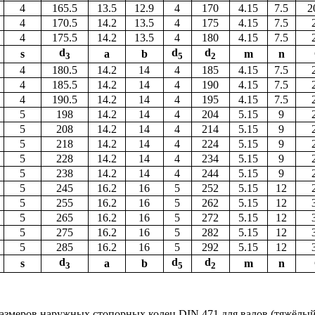
4
165.5
13.5
12.9
4
170
4.15
7.5
2
4
170.5
14.2
13.5
4
175
4.15
7.5
4
175.5
14.2
13.5
4
180
4.15
7.5
d
d
d
s
а
b
m
n
3
5
2
4
180.5
14.2
14
4
185
4.15
7.5
4
185.5
14.2
14
4
190
4.15
7.5
4
190.5
14.2
14
4
195
4.15
7.5
5
198
14.2
14
4
204
5.15
9
5
208
14.2
14
4
214
5.15
9
5
218
14.2
14
4
224
5.15
9
5
228
14.2
14
4
234
5.15
9
5
238
14.2
14
4
244
5.15
9
5
245
16.2
16
5
252
5.15
12
5
255
16.2
16
5
262
5.15
12
5
265
16.2
16
5
272
5.15
12
5
275
16.2
16
5
282
5.15
12
5
285
16.2
16
5
292
5.15
12
d
d
d
s
а
b
m
n
3
5
2
азмеров наружных стопорных колец DIN 471 для валов (тяжёлый