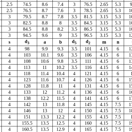
2.5
74.5
8.6
7.4
3
76.5
2.65
5.3
9
2.5
76.5
8.7
7.6
3
78.5
2.65
5.3
1
3
79.5
8.7
7.8
3.5
81.5
3.15
5.3
1
3
82.5
8.8
8
3.5
84.5
3.15
5.3
1
3
84.5
8.8
8.2
3.5
86.5
3.15
5.3
1
3
94.5
9.6
9
3.5
96.5
3.15
5.3
1
d
d
d
s
а
b
m
n
3
5
2
4
98
9.9
9.3
3.5
101
4.15
6
1
4
103
10.1
9.6
3.5
106
4.15
6
1
4
108
10.6
9.8
3.5
111
4.15
6
1
4
113
11
10.2
3.5
116
4.15
6
1
4
118
11.4
10.4
4
121
4.15
6
4
123
11.6
10.7
4
126
4.15
6
1
4
128
11.8
11
4
131
4.15
6
1
4
133
12
11.2
4
136
4.15
6
1
4
138
12.2
11.5
4
141
4.15
6
1
4
142
13
11.8
4
145
4.15
7.5
1
4
146
13
12
4
150
4.15
7.5
1
4
151
13.3
12.2
4
155
4.15
7.5
4
155.5
13.5
12.5
4
160
4.15
7.5
1
4
160.5
13.5
12.9
4
165
4.15
7.5
1