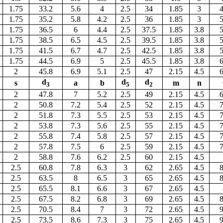
1.75
33.2
5.6
4
2.5
34
1.85
3
4
1.75
35.2
5.8
4.2
2.5
36
1.85
3
5
1.75
36.5
6
4.4
2.5
37.5
1.85
3.8
5
1.75
38.5
6.5
4.5
2.5
39.5
1.85
3.8
5
1.75
41.5
6.7
4.7
2.5
42.5
1.85
3.8
5
1.75
44.5
6.9
5
2.5
45.5
1.85
3.8
6
2
45.8
6.9
5.1
2.5
47
2.15
4.5
6
d
d
d
s
а
b
m
n
3
5
2
2
47.8
7
5.2
2.5
49
2.15
4.5
6
2
50.8
7.2
5.4
2.5
52
2.15
4.5
7
2
51.8
7.3
5.5
2.5
53
2.15
4.5
7
2
53.8
7.3
5.6
2.5
55
2.15
4.5
7
2
55.8
7.4
5.8
2.5
57
2.15
4.5
7
2
57.8
7.5
6
2.5
59
2.15
4.5
7
2
58.8
7.6
6.2
2.5
60
2.15
4.5
2.5
60.8
7.8
6.3
3
62
2.65
4.5
8
2.5
63.5
8
6.5
3
65
2.65
4.5
8
2.5
65.5
8.1
6.6
3
67
2.65
4.5
2.5
67.5
8.2
6.8
3
69
2.65
4.5
8
2.5
70.5
8.4
7
3
72
2.65
4.5
9
2.5
73.5
8.6
7.3
3
75
2.65
4.5
9