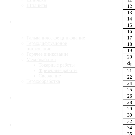
Шплинты
12
13
14
Услуги
15
16
17
Гальваническое цинкование
Термодиффузионое
18
цинкование
19
Горячее цинкование
20
Мехобработка
d
Токарные работы
1
Фрезерные работы
21
Сверление
22
Термообработка
24
25
26
Калькулятор
28
29
30
32
Доставка
34
35