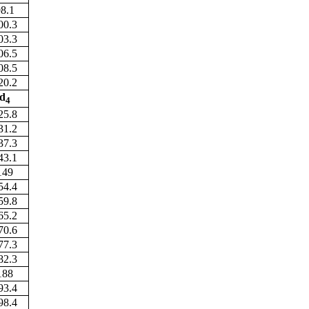
8.1
00.3
03.3
06.5
08.5
20.2
d
4
25.8
31.2
37.3
43.1
149
54.4
59.8
65.2
70.6
77.3
82.3
188
93.4
98.4