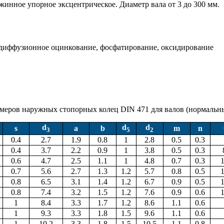
жинное упорное эксцентрическое. Диаметр вала от 3 до 300 мм.
одиффузионное оцинкование, фосфатирование, оксидирование
меров наружных стопорных колец DIN 471 для валов (нормальн
d
d
d
s
а
b
m
n
3
5
2
0.4
2.7
1.9
0.8
1
2.8
0.5
0.3
0.4
3.7
2.2
0.9
1
3.8
0.5
0.3
0.6
4.7
2.5
1.1
1
4.8
0.7
0.3
1
0.7
5.6
2.7
1.3
1.2
5.7
0.8
0.5
1
0.8
6.5
3.1
1.4
1.2
6.7
0.9
0.5
1
0.8
7.4
3.2
1.5
1.2
7.6
0.9
0.6
1
1
8.4
3.3
1.7
1.2
8.6
1.1
0.6
1
9.3
3.3
1.8
1.5
9.6
1.1
0.6
1
10.2
3.3
1.8
1.5
10.5
1.1
0.8