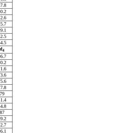
7.8
0.2
2.6
5.7
9.1
2.5
4.5
d
4
6.7
0.2
1.6
3.6
5.6
7.8
79
1.4
4.8
87
9.2
2.7
6.1