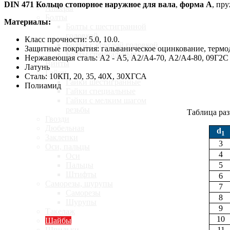
DIN 471 Кольцо стопорное наружное для вала
,
форма А
,
пру
Анкеры
Болты
Материалы:
Болты с шестигранной
головкой
Класс прочности: 5.0, 10.0.
Болты с круглой головкой
Защитные покрытия: гальваническое оцинкование, терм
Болты специальные
Нержавеющая сталь: А2 - А5, А2/А4-70, А2/А4-80, 09Г2С
Винты
Латунь
Гайки
Сталь: 10КП, 20, 35, 40Х, 30ХГСА
Гайки шестигранные
Полиамид
Гайки специальные
Гайки с мелким шагом
резьбы
Таблица раз
Гвозди
Дюбельная
d
1
Заклепки
3
Оси, пальцы
4
Оси
5
Пальцы
Штифты
6
Саморезы, шурупы
7
Саморезы
8
Шурупы
9
Такелаж
10
Шайбы
11
Шпильки