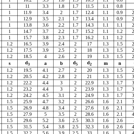
1
11
3.3
1.8
1.7
11.5
1.1
0.8
1
11.9
3.4
2
1.7
12.4
1.1
0.9
2
1
12.9
3.5
2.1
1.7
13.4
1.1
0.9
2
1
13.8
3.6
2.2
1.7
14.3
1.1
1.1
2
1
14.7
3.7
2.2
1.7
15.2
1.1
1.2
2
1
15.7
3.8
2.3
1.7
16.2
1.1
1.2
1.2
16.5
3.9
2.4
2
17
1.3
1.5
2
1.2
17.5
3.9
2.5
2
18
1.3
1.5
2
1.2
18.5
4
2.6
2
19
1.3
1.5
2
d
d
d
s
а
b
m
n
3
5
2
1.2
19.5
4.1
2.7
2
20
1.3
1.5
2
1.2
20.5
4.2
2.8
2
21
1.3
1.5
3
1.2
22.2
4.4
3
2
22.9
1.3
1.7
3
1.2
23.2
4.4
3
2
23.9
1.3
1.7
3
1.2
24.2
4.5
3.1
2
24.9
1.3
1.7
3
1.5
25.9
4.7
3.2
2
26.6
1.6
2.1
3
1.5
26.9
4.8
3.4
2
27.6
1.6
2.1
3
1.5
27.9
5
3.5
2
28.6
1.6
2.1
4
1.5
29.6
5.2
3.6
2.5
30.3
1.6
2.6
1.5
31.5
5.4
3.8
2.5
32.3
1.6
2.6
4
1.5
32.2
5.6
3.9
2.5
33
1.6
3
4