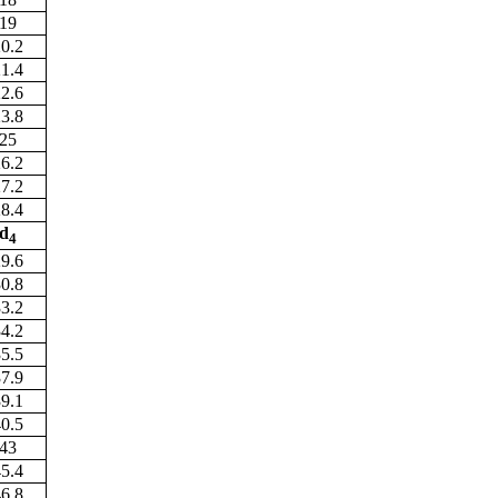
19
0.2
1.4
2.6
3.8
25
6.2
7.2
8.4
d
4
9.6
0.8
3.2
4.2
5.5
7.9
9.1
0.5
43
5.4
6.8