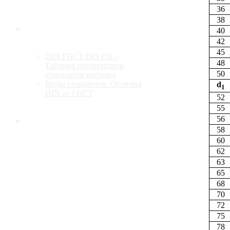
36
38
Стандарты
40
42
45
DIN ГОСТ ISO EN -
48
Таблица соответствия
50
стандартов крепежа
Виды стандартов. Отличия
d
1
DIN от ГОСТ
52
55
56
Контакты
58
60
62
63
65
68
70
72
75
78