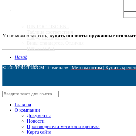
Стандарты
DIN ГОСТ ISO EN -
Таблица соответствия
У нас можно заказать,
купить шплинты пружинные игольчат
стандартов крепежа
Виды стандартов. Отличия
DIN от ГОСТ
Назад
Контакты
© 2020 ООО «ФСМ Терминал»
| Метизы оптом | Купить крепе
Главная
О компании
Документы
Новости
Производители метизов и крепежа
Карта сайта