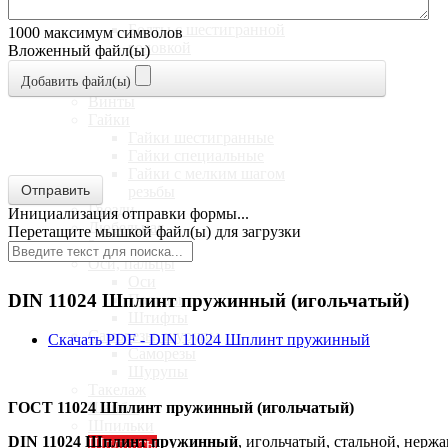
Болты
Болты с шестигранной
1000
максимум символов
головкой
Вложенный файл(ы)
Болты с круглой головкой
Добавить файл(ы)
Болты специальные
Винты
Гайки
Гайки шестигранные
Гайки специальные
Гайки с мелким шагом
Отправить
резьбы
Гвозди
Инициализация отправки формы...
Дюбельная
Перетащите мышкой файл(ы) для загрузки
Заклепки
Оси, пальцы
Оси
DIN 11024 Шплинт пружинный (игольчатый)
Пальцы
Штифты
Саморезы, шурупы
Скачать PDF - DIN 11024 Шплинт пружинный
Саморезы
Шурупы
Такелаж
ГОСТ 11024 Шплинт пружинный (игольчатый)
Шайбы
Шпильки
DIN 11024 Шплинт пружинный
, игольчатый, стальной, нерж
Шплинты