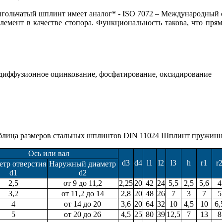
игольчатый шплинт имеет аналог* - ISO 7072 – Международный с
лемент в качестве стопора. Функциональность такова, что прям
одиффузионное оцинкование, фосфатирование, оксидирование
блица размеров стальных шплинтов DIN 11024 Шплинт пружин
Ось или вал
d3
d4
l1
l2
l3
h
r1
r
етр отверстия
Наружный диаметр
d1
d2
2,5
от 9 до 11,2
2,25
20
42
24
5,5
2,5
5,6
4
3,2
от 11,2 до 14
2,8
20
48
26
7
3
7
5
4
от 14 до 20
3,6
20
64
32
10
4,5
10
6,
5
от 20 до 26
4,5
25
80
39
12,5
7
13
8