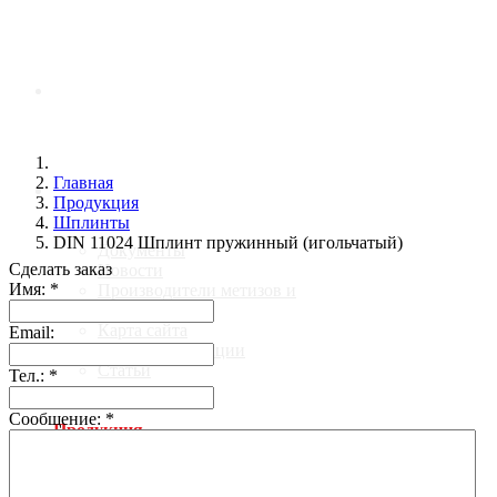
Главная
Главная
О компании
Продукция
Шплинты
DIN 11024 Шплинт пружинный (игольчатый)
Документы
Сделать заказ
Новости
Имя:
*
Производители метизов и
крепежа
Карта сайта
Email:
Галерея продукции
Статьи
Тел.:
*
Сообщение:
*
Продукция
Анкеры