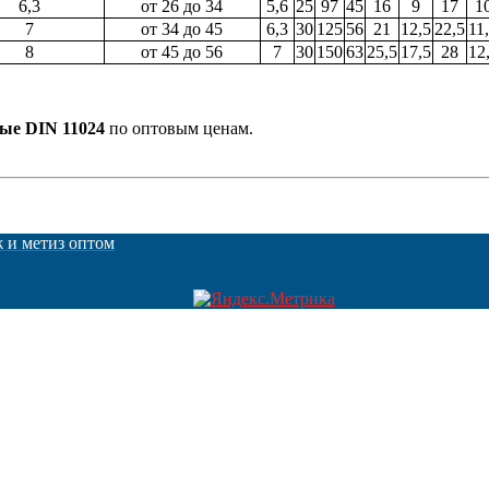
6,3
от 26 до 34
5,6
25
97
45
16
9
17
1
7
от 34 до 45
6,3
30
125
56
21
12,5
22,5
11
8
от 45 до 56
7
30
150
63
25,5
17,5
28
12
ые DIN 11024
по оптовым ценам.
ж и метиз оптом