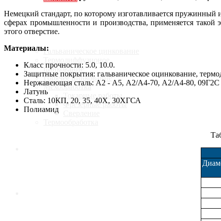
Немецкий стандарт, по которому изготавливается пружинный 
сферах промышленности и производства, применяется такой э
Услуги
этого отверстие.
Материалы:
Гальваническое цинкование
Термодиффузионое
Класс прочности: 5.0, 10.0.
цинкование
Защитные покрытия: гальваническое оцинкование, терм
Горячее цинкование
Нержавеющая сталь: А2 - А5, А2/А4-70, А2/А4-80, 09Г2С
Мехобработка
Латунь
Токарные работы
Сталь: 10КП, 20, 35, 40Х, 30ХГСА
Фрезерные работы
Полиамид
Сверление
Термообработка
Та
Калькулятор
Диам
Доставка