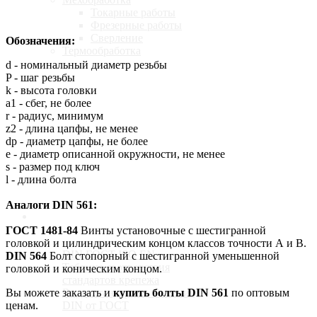
Токарные работы
Фрезерные работы
Сверление
Обозначения:
Термообработка
d - номинальный диаметр резьбы
P - шаг резьбы
Калькулятор
k - высота головки
a1 - сбег, не более
r - радиус, минимум
z2 - длина цапфы, не менее
dp - диаметр цапфы, не более
Доставка
e - диаметр описанной окружности, не менее
s - размер под ключ
l - длина болта
Аналоги DIN 561:
Стандарты
ГОСТ 1481-84
Винты установочные с шестигранной
головкой и цилиндрическим концом классов точности А и В.
DIN ГОСТ ISO EN -
DIN 564
Болт стопорный с шестигранной уменьшенной
Таблица соответствия
головкой и коническим концом.
стандартов крепежа
Виды стандартов. Отличия
Вы можете заказать и
купить болты DIN 561
по оптовым
DIN от ГОСТ
ценам.