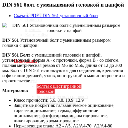
DIN 561 болт с уменьшенной головкой и цапфой
Документы
Скачать PDF - DIN 561 установочный болт
Новости
Производители метизов и
крепежа
Карта сайта
Галерея продукции
DIN 561
Установочный болт с уменьшенным размером
Статьи
головки с цапфой
DIN 561 Болт
с уменьшенной головкой и цапфой,
установочный, форма A - с проточкой, форма В - со сбегом,
Продукция
полная метрическая резьба от М6 до М56, длина от 12 до 300
мм. Болты DIN 561 используются для соединения, крепления
и фиксации деталей, узлов, конструкций в машиностроении и
Анкеры
строительстве.
Болты
Болты с шестигранной
Материалы:
головкой
Болты с круглой головкой
Класс прочности
:
5.6, 8.8, 10.9, 12.9
Болты специальные
Защитные покрытия: гальваническое оцинкование,
Винты
горячее оцинкование, термодиффузионное
Гайки
оцинкование, фосфатирование, оксидирование,
Гайки шестигранные
никелирование, хроматирование
Гайки специальные
Нержавеющая сталь: А2 - А5, А2/А4-70, А2/А4-80
Гайки с мелким шагом