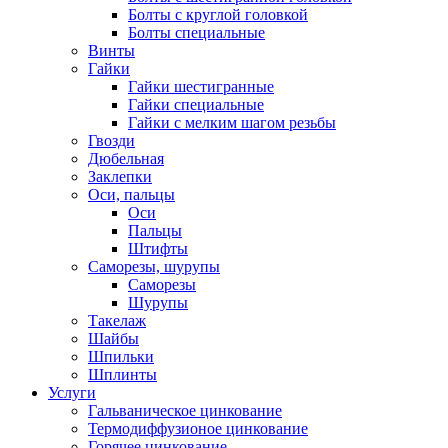
Болты с круглой головкой
Болты специальные
Винты
Гайки
Гайки шестигранные
Гайки специальные
Гайки с мелким шагом резьбы
Гвозди
Дюбельная
Заклепки
Оси, пальцы
Оси
Пальцы
Штифты
Саморезы, шурупы
Саморезы
Шурупы
Такелаж
Шайбы
Шпильки
Шплинты
Услуги
Гальваническое цинкование
Термодиффузионое цинкование
Горячее цинкование