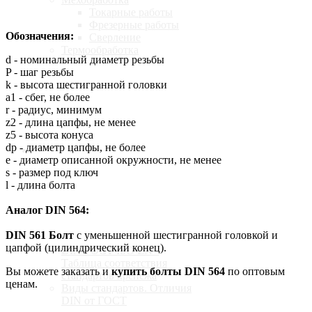
Токарные работы
Фрезерные работы
Обозначения:
Сверление
Термообработка
d - номинальный диаметр резьбы
P - шаг резьбы
k - высота шестигранной головки
Калькулятор
a1 - сбег, не более
r - радиус, минимум
z2 - длина цапфы, не менее
z5 - высота конуса
dp - диаметр цапфы, не более
Доставка
e - диаметр описанной окружности, не менее
s - размер под ключ
l - длина болта
Аналог DIN 564:
Стандарты
DIN 561 Болт
с уменьшенной шестигранной головкой и
цапфой (цилиндрический конец).
DIN ГОСТ ISO EN -
Таблица соответствия
Вы можете заказать и
купить болты DIN 564
по оптовым
стандартов крепежа
ценам.
Виды стандартов. Отличия
DIN от ГОСТ