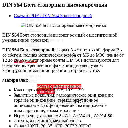
DIN 564 Болт стопорный высокопрочный
Документы
Скачать PDF - DIN 564 Болт стопорный
Новости
Производители метизов и
крепежа
Карта сайта
DIN 564
Болт стопорный высокопрочный с шестигранной
Галерея продукции
уменьшенной головкой
Статьи
DIN 564 Болт стопорный
, форма A - с проточкой, форма В -
со сбегом, полная метрическая резьба от М6 до М36, длина от
12 до 200 мм. Стопорные болты DIN 561 используются для
Продукция
соединения, крепления и фиксации деталей, узлов,
конструкций в машиностроении и строительстве.
Анкеры
Материалы:
Болты
Болты с шестигранной
Класс прочности
:
5.6, 8.8, 10.9, 12.9
головкой
Защитные покрытия: гальваническое оцинкование,
Болты с круглой головкой
горячее оцинкование, термодиффузионное
Болты специальные
оцинкование, фосфатирование, оксидирование,
Винты
никелирование, хроматирование
Гайки
Нержавеющая сталь: А2 - А5, А2/А4-70, А2/А4-80
Гайки шестигранные
Латунь, алюминий, медный сплав
Гайки специальные
Сталь: 10КП, 20, 35, 40Х, 20Г2Р, 09Г2С
Гайки с мелким шагом