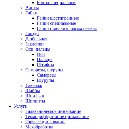
Болты специальные
Винты
Гайки
Гайки шестигранные
Гайки специальные
Гайки с мелким шагом резьбы
Гвозди
Дюбельная
Заклепки
Оси, пальцы
Оси
Пальцы
Штифты
Саморезы, шурупы
Саморезы
Шурупы
Такелаж
Шайбы
Шпильки
Шплинты
Услуги
Гальваническое цинкование
Термодиффузионое цинкование
Горячее цинкование
Мехобработка