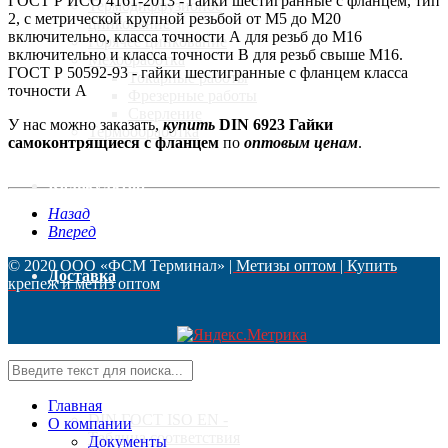
ГОСТ Р ИСО 4161-2013 - гайки шестигранные с фланцем, тип
Термодиффузионое
2, с метрической крупной резьбой от М5 до М20
цинкование
включительно, класса точности А для резьб до М16
Горячее цинкование
включительно и класса точности В для резьб свыше М16.
Мехобработка
ГОСТ Р 50592-93 - гайки шестигранные с фланцем класса
Токарные работы
точности А
Фрезерные работы
Сверление
У нас можно заказать,
купить
DIN 6923 Гайки
Термообработка
самоконтрящиеся с фланцем
по
оптовым ценам
.
Калькулятор
Назад
Вперед
© 2020 ООО «ФСМ Терминал»
| Метизы оптом | Купить
Доставка
крепеж и метиз оптом
Стандарты
Главная
DIN ГОСТ ISO EN -
О компании
Таблица соответствия
Документы