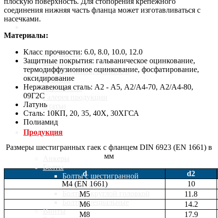
плоскую поверхность. Для стопорения крепёжного
соединения нижняя часть фланца может изготавливаться с
насечками.
О компании
Материалы:
Класс прочности: 6.0, 8.0, 10.0, 12.0
Документы
Защитные покрытия: гальваническое оцинкование,
Новости
термодиффузионное оцинкование, фосфатирование,
Производители метизов и
оксидирование
крепежа
Нержавеющая сталь: А2 - А5, А2/А4-70, А2/А4-80,
Карта сайта
09Г2С
Галерея продукции
Латунь
Статьи
Сталь: 10КП, 20, 35, 40Х, 30ХГСА
Полиамид
Продукция
Размеры шестигранных гаек с фланцем DIN 6923 (EN 1661) в
мм
Анкеры
Болты
d
d2
Болты с шестигранной
М4 (EN 1661)
10
головкой
Болты с круглой головкой
M5
11.8
Болты специальные
M6
14.2
Винты
M8
17.9