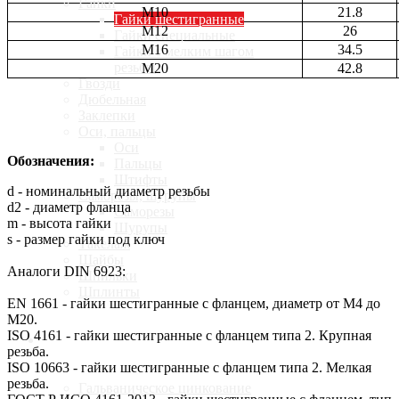
Гайки
M10
21.8
Гайки шестигранные
M12
26
Гайки специальные
M16
34.5
Гайки с мелким шагом
резьбы
М20
42.8
Гвозди
Дюбельная
Заклепки
Оси, пальцы
Оси
Обозначения
:
Пальцы
Штифты
d - номинальный диаметр резьбы
Саморезы, шурупы
d2 - диаметр фланца
Саморезы
m - высота гайки
Шурупы
s - размер гайки под ключ
Такелаж
Шайбы
Аналоги DIN 6923:
Шпильки
Шплинты
EN 1661 - гайки шестигранные с фланцем, диаметр от М4 до
М20.
ISO 4161 - гайки шестигранные с фланцем типа 2. Крупная
Услуги
резьба.
ISO 10663 - гайки шестигранные с фланцем типа 2. Мелкая
резьба.
Гальваническое цинкование