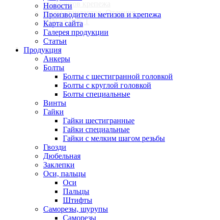
стандартов крепежа
Новости
Виды стандартов. Отличия
Производители метизов и крепежа
DIN от ГОСТ
Карта сайта
Галерея продукции
Статьи
Контакты
Продукция
Анкеры
Болты
Болты с шестигранной головкой
Болты с круглой головкой
Болты специальные
Винты
Гайки
Гайки шестигранные
Гайки специальные
Гайки с мелким шагом резьбы
Гвозди
Дюбельная
Заклепки
Оси, пальцы
Оси
Пальцы
Штифты
Саморезы, шурупы
Саморезы