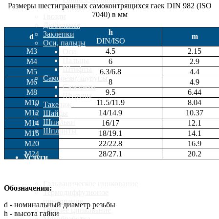
Размеры шестигранных самоконтрящихся гаек DIN 982 (ISO
резьбы
7040) в мм
Гвозди
Дюбельная
h
Заклепки
d
m
DIN/ISO
Оси, пальцы
М3
4.5
2.15
Оси
Пальцы
M4
6
2.9
Штифты
M5
6.3/6.8
4.4
Саморезы, шурупы
M6
8
4.9
Саморезы
M8
9.5
6.44
Шурупы
M10
11.5/11.9
8.04
Такелаж
M12
14/14.9
10.37
Шайбы
Шпильки
M14
16/17
12.1
Шплинты
M16
18/19.1
14.1
M20
22/22.8
16.9
M24
28/27.1
20.2
Услуги
Гальваническое цинкование
Обозначения
:
Термодиффузионое
цинкование
d - номинальный диаметр резьбы
Горячее цинкование
h - высота гайки
Мехобработка