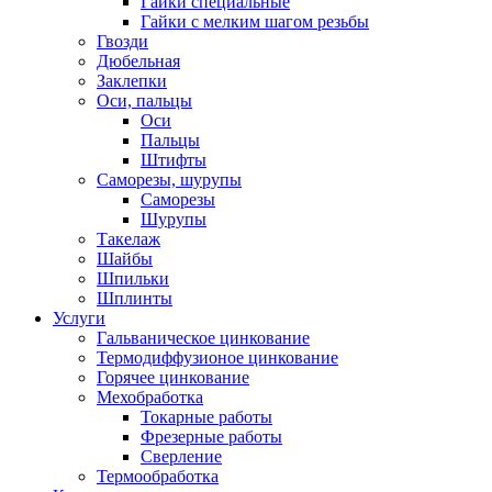
Гайки специальные
Гайки с мелким шагом резьбы
Гвозди
Дюбельная
Заклепки
Оси, пальцы
Оси
Пальцы
Штифты
Саморезы, шурупы
Саморезы
Шурупы
Такелаж
Шайбы
Шпильки
Шплинты
Услуги
Гальваническое цинкование
Термодиффузионое цинкование
Горячее цинкование
Мехобработка
Токарные работы
Фрезерные работы
Сверление
Термообработка