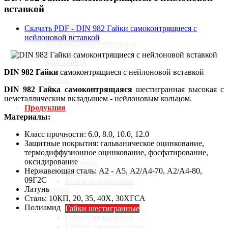
вставкой
Документы
Скачать PDF - DIN 982 Гайки самоконтрящиеся с
Новости
нейлоновой вставкой
Производители метизов и
крепежа
Карта сайта
Галерея продукции
DIN 982 Гайки
самоконтрящиеся с нейлоновой вставкой
Статьи
DIN 982 Гайка самоконтрящаяся
шестигранная высокая с
неметаллическим вкладышем - нейлоновым кольцом.
Продукция
Материалы:
Класс прочности: 6.0, 8.0, 10.0, 12.0
Анкеры
Защитные покрытия: гальваническое оцинкование,
Болты
термодиффузионное оцинкование, фосфатирование,
Болты с шестигранной
оксидирование
головкой
Нержавеющая сталь: А2 - А5, А2/А4-70, А2/А4-80,
Болты с круглой головкой
09Г2С
Болты специальные
Латунь
Винты
Сталь: 10КП, 20, 35, 40Х, 30ХГСА
Гайки
Полиамид
Гайки шестигранные
Гайки специальные
Гайки с мелким шагом