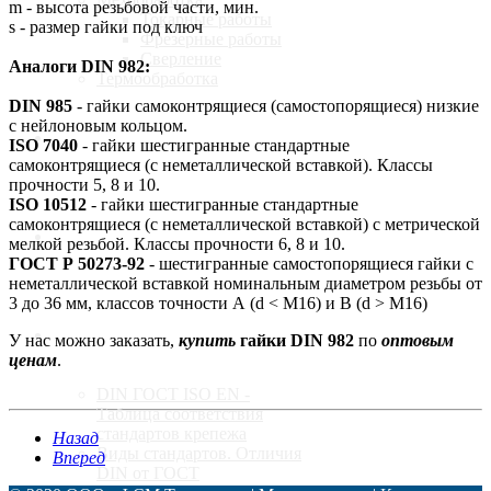
m - высота резьбовой части, мин.
Токарные работы
s - размер гайки под ключ
Фрезерные работы
Сверление
Аналоги DIN 982:
Термообработка
DIN 985
- гайки самоконтрящиеся (самостопорящиеся) низкие
с нейлоновым кольцом.
Калькулятор
ISO 7040
- гайки шестигранные стандартные
самоконтрящиеся (с неметаллической вставкой). Классы
прочности 5, 8 и 10.
ISO 10512
- гайки шестигранные стандартные
самоконтрящиеся (с неметаллической вставкой) с метрической
Доставка
мелкой резьбой. Классы прочности 6, 8 и 10.
ГОСТ Р 50273-92
- шестигранные самостопорящиеся гайки с
неметаллической вставкой номинальным диаметром резьбы от
3 до 36 мм, классов точности А (d < М16) и В (d > М16)
Стандарты
У нас можно заказать,
купить
гайки DIN 982
по
оптовым
ценам
.
DIN ГОСТ ISO EN -
Таблица соответствия
стандартов крепежа
Назад
Виды стандартов. Отличия
Вперед
DIN от ГОСТ