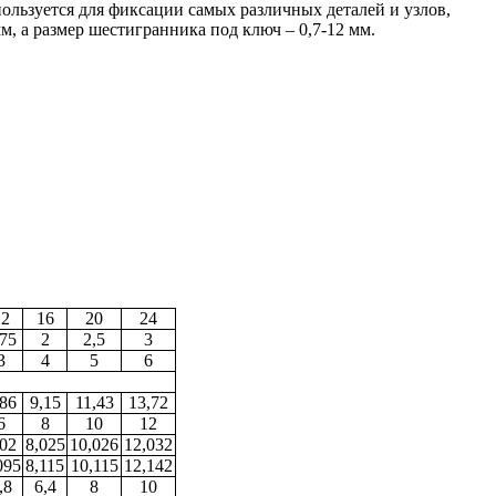
льзуется для фиксации самых различных деталей и узлов,
, а размер шестигранника под ключ – 0,7-12 мм.
12
16
20
24
,75
2
2,5
3
3
4
5
6
,86
9,15
11,43
13,72
6
8
10
12
,02
8,025
10,026
12,032
095
8,115
10,115
12,142
,8
6,4
8
10