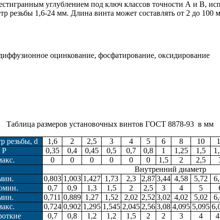
стигранным углублением под ключ классов точности А и В, испо
езьбы 1,6-24 мм. Длина винта может составлять от 2 до 100 мм
одиффузионное оцинкование, фосфатирование, оксидирование
Таблица размеров установочных винтов ГОСТ 8878-93 в мм
 резьбы, d
1,6
2
2,5
3
4
5
6
8
10
 Р
0,35
0,4
0,45
0,5
0,7
0,8
1
1,25
1,5
1
макс.
0
0
0
0
0
0
1,5
2
2,5
Внутренний диаметр
мин.
0,803
1,003
1,427
1,73
2,3
2,87
3,44
4,58
5,72
6
омин.
0,7
0,9
1,3
1,5
2
2,5
3
4
5
мин.
0,711
0,889
1,27
1,52
2,02
2,52
3,02
4,02
5,02
6
макс.
0,724
0,902
1,295
1,545
2,045
2,56
3,08
4,095
5,095
6,
роткие
0,7
0,8
1,2
1,2
1,5
2
2
3
4
4