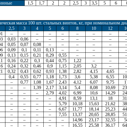
инные
1,5
1,7
2
2
2,5
3
3,5
5
6
ическая масса 100 шт. стальных винтов, кг, при номинальном ди
2,5
3
4
5
6
8
10
12
1
01
–
–
–
–
–
–
–
–
03
0,03
0,06
–
–
–
–
–
–
04
0,05
0,07
0,08
–
–
–
–
–
06
0,09
0,1
0,11
0,13
–
–
–
–
09
0,13
0,15
0,21
0,29
0,55
–
–
–
11
0,16
0,22
0,3
0,44
0,75
1,22
–
–
16
0,24
0,32
0,46
0,9
1,15
2,05
3,2
–
21
0,32
0,43
0,62
0,93
1,38
2,82
4,15
4,65
0,4
0,55
0,77
1,18
1,73
3,6
5,38
6,55
10
–
0,77
1,08
1,67
2,43
4,12
6,07
9,75
1
–
–
1,39
2,17
3,14
5,4
8,08
10,69
23
–
–
–
2,79
4,02
6,99
10,6
14,29
24
–
–
–
–
4,91
8,59
13,1
18
31
–
–
–
–
5,79
10,18
15,63
21,62
38
–
–
–
–
6,67
11,77
18,14
25,23
44
–
–
–
–
7,55
13,37
20,65
28,85
51
–
–
–
–
–
14,96
23,17
32,55
5
–
–
–
–
–
16,55
25,58
36,17
64