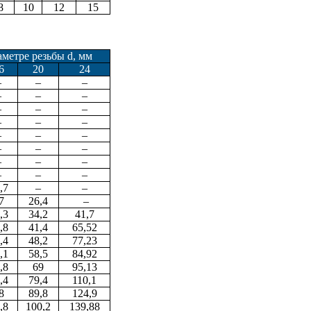
8
10
12
15
аметре резьбы d, мм
6
20
24
–
–
–
–
–
–
–
–
–
–
–
–
–
–
–
–
–
–
–
–
–
–
–
–
,7
–
–
7
26,4
–
,3
34,2
41,7
,8
41,4
65,52
,4
48,2
77,23
,1
58,5
84,92
,8
69
95,13
,4
79,4
110,1
8
89,8
124,9
,8
100,2
139,88