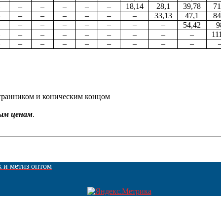
–
–
–
–
–
18,14
28,1
39,78
71
–
–
–
–
–
–
33,13
47,1
84
–
–
–
–
–
–
–
54,42
9
–
–
–
–
–
–
–
–
11
–
–
–
–
–
–
–
–
гранником и коническим концом
ым ценам
.
ж и метиз оптом