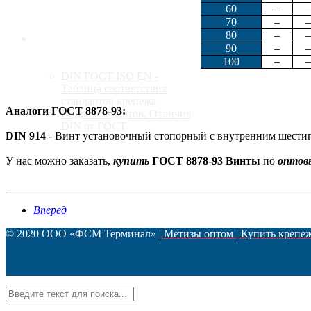
60
–
–
70
–
–
80
–
–
Стандарты
90
–
–
100
–
–
DIN ГОСТ ISO EN -
Таблица соответствия
стандартов крепежа
Аналоги ГОСТ 8878-93:
Виды стандартов. Отличия
DIN от ГОСТ
DIN 914
- Винт установочный стопорный с внутренним шести
У нас можно заказать,
купить
ГОСТ 8878-93 Винты
по
оптов
Контакты
Вперед
© 2020 ООО «ФСМ Терминал»
| Метизы оптом | Купить крепе