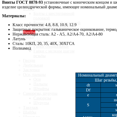
Винты ГОСТ 8878-93
установочные с коническим концом и ше
Анкеры
изделие цилиндрической формы, имеющее номинальный диаметр р
Болты
Болты с шестигранной
Материалы:
головкой
Болты с круглой головкой
Класс прочности
:
4.8, 8.8, 10.9, 12.9
Болты специальные
Защитные покрытия: гальваническое оцинкование, терм
Винты
Нержавеющая сталь: А2 - А5, А2/А4-70, А2/А4-80
Гайки
Латунь
Гайки шестигранные
Сталь: 10КП, 20, 35, 40Х, 30ХГСА
Гайки специальные
Полиамид
Гайки с мелким шагом
резьбы
Гвозди
Дюбельная
Заклепки
Оси, пальцы
Номинальный диаметр
Оси
Шаг резьбы,
Пальцы
dt
Штифты
Df
Саморезы, шурупы
е
Саморезы
н
Шурупы
S
Такелаж
Шайбы
ко
Шпильки