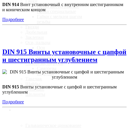
Гайки
DIN 914
Винт установочный с внутренним шестигранником
Гайки шестигранные
и коническим концом
Гайки специальные
Гайки с мелким шагом
Подробнее
резьбы
Гвозди
Дюбельная
Заклепки
Оси, пальцы
Оси
DIN 915 Винты установочные с цапфой
Пальцы
Штифты
и шестигранным углублением
Саморезы, шурупы
Саморезы
Шурупы
Такелаж
Шайбы
DIN 915
Винты установочные с цапфой и шестигранным
Шпильки
углублением
Шплинты
Подробнее
Услуги
Гальваническое цинкование