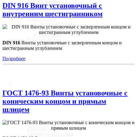
Термодиффузионое
DIN 916 Винт установочный с
цинкование
внутренним шестигранником
Горячее цинкование
Мехобработка
Токарные работы
Фрезерные работы
Сверление
Термообработка
DIN 916
Винты установочные с засверленным концом и
шестигранным углублением
Калькулятор
Подробнее
Доставка
ГОСТ 1476-93 Винты установочные с
коническим концом и прямым
шлицем
Стандарты
DIN ГОСТ ISO EN -
Таблица соответствия