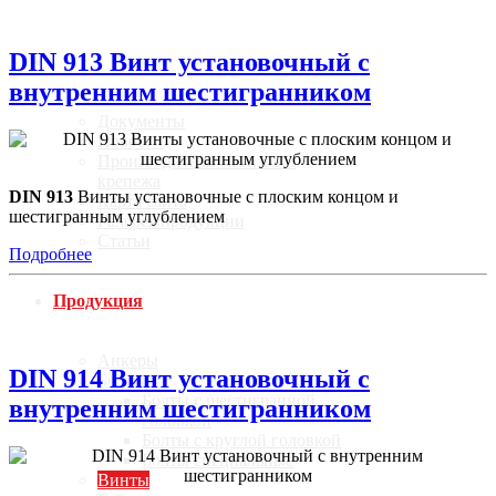
DIN 913 Винт установочный с
О компании
внутренним шестигранником
Документы
Новости
Производители метизов и
крепежа
DIN 913
Винты установочные с плоским концом и
Карта сайта
шестигранным углублением
Галерея продукции
Статьи
Подробнее
Продукция
Анкеры
DIN 914 Винт установочный с
Болты
Болты с шестигранной
внутренним шестигранником
головкой
Болты с круглой головкой
Болты специальные
Винты