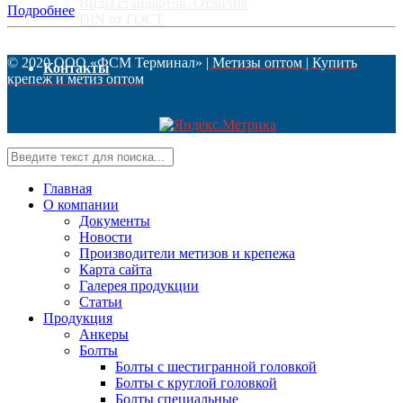
Виды стандартов. Отличия
Подробнее
DIN от ГОСТ
© 2020 ООО «ФСМ Терминал»
| Метизы оптом | Купить
Контакты
крепеж и метиз оптом
Главная
О компании
Документы
Новости
Производители метизов и крепежа
Карта сайта
Галерея продукции
Статьи
Продукция
Анкеры
Болты
Болты с шестигранной головкой
Болты с круглой головкой
Болты специальные