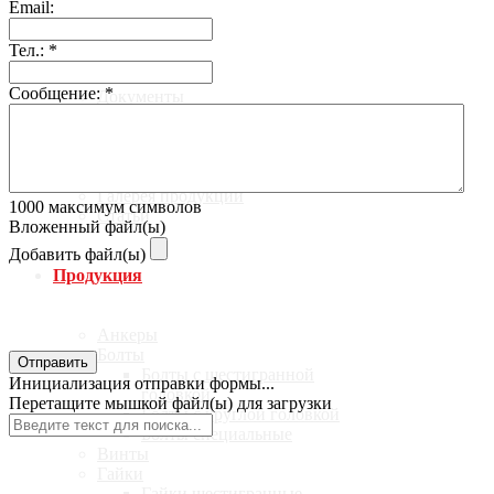
Email:
О компании
Тел.:
*
Сообщение:
*
Документы
Новости
Производители метизов и
крепежа
Карта сайта
Галерея продукции
1000
максимум символов
Статьи
Вложенный файл(ы)
Добавить файл(ы)
Продукция
Анкеры
Болты
Отправить
Болты с шестигранной
Инициализация отправки формы...
головкой
Перетащите мышкой файл(ы) для загрузки
Болты с круглой головкой
Болты специальные
Винты
Гайки
Гайки шестигранные