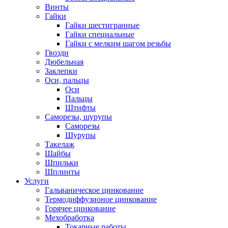
Винты
Гайки
Гайки шестигранные
Гайки специальные
Гайки с мелким шагом резьбы
Гвозди
Дюбельная
Заклепки
Оси, пальцы
Оси
Пальцы
Штифты
Саморезы, шурупы
Саморезы
Шурупы
Такелаж
Шайбы
Шпильки
Шплинты
Услуги
Гальваническое цинкование
Термодиффузионое цинкование
Горячее цинкование
Мехобработка
Токарные работы