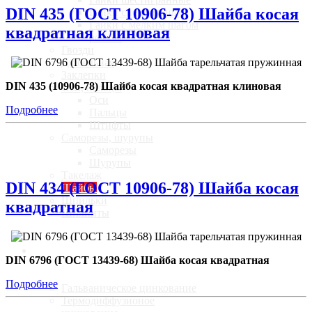
DIN 435 (ГОСТ 10906-78) Шайба косая
Гайки специальные
Гайки с мелким шагом
квадратная клиновая
резьбы
Гвозди
Дюбельная
Заклепки
DIN 435 (10906-78) Шайба косая квадратная клиновая
Оси, пальцы
Оси
Подробнее
Пальцы
Штифты
Саморезы, шурупы
Саморезы
Шурупы
Такелаж
DIN 434 (ГОСТ 10906-78) Шайба косая
Шайбы
Шпильки
квадратная
Шплинты
Услуги
DIN 6796 (ГОСТ 13439-68) Шайба косая квадратная
Подробнее
Гальваническое цинкование
Термодиффузионое