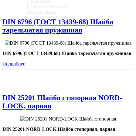
цинкование
Горячее цинкование
Мехобработка
Токарные работы
DIN 6796 (ГОСТ 13439-68) Шайба
Фрезерные работы
Сверление
тарельчатая пружинная
Термообработка
Калькулятор
DIN 6796 (ГОСТ 13439-68) Шайба тарельчатая пружинная
Подробнее
Доставка
DIN 25201 Шайба стопорная NORD-
Стандарты
LOCK, парная
DIN ГОСТ ISO EN -
Таблица соответствия
DIN 25201 NORD-LOCK Шайба стопорная, парная
стандартов крепежа