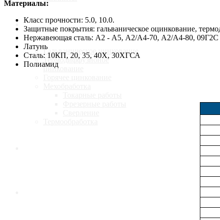
Материалы:
Класс прочности: 5.0, 10.0.
Услуги
Защитные покрытия: гальваническое оцинкование, терм
Нержавеющая сталь: А2 - А5, А2/А4-70, А2/А4-80, 09Г2С
Латунь
Гальваническое цинкование
Сталь: 10КП, 20, 35, 40Х, 30ХГСА
Термодиффузионое
Полиамид
цинкование
Горячее цинкование
Мехобработка
Токарные работы
Фрезерные работы
Сверление
Термообработка
Калькулятор
Доставка