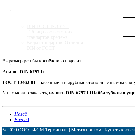
Стандарты
DIN ГОСТ ISO EN -
Таблица соответствия
стандартов крепежа
Виды стандартов. Отличия
DIN от ГОСТ
* - размер резьбы крепёжного изделия
Контакты
Аналог DIN 6797 I:
ГОСТ 10462-81
- насечные и вырубные стопорные шайбы с вну
У нас можно заказать,
купить DIN 6797 I Шайба зубчатая уп
Назад
Вперед
© 2020 ООО «ФСМ Терминал»
| Метизы оптом | Купить крепе