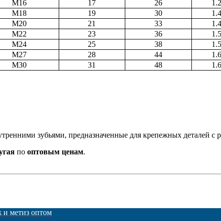
M16
17
26
1.
M18
19
30
1.
M20
21
33
1.
M22
23
36
1.
M24
25
38
1.
M27
28
44
1.
M30
31
48
1.
тренними зубьями, предназначенные для крепежных деталей с ре
ругая
по
оптовым ценам
.
ж и метиз оптом