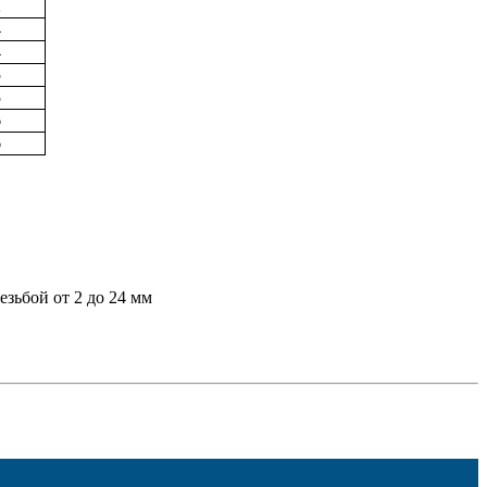
2
4
4
5
5
6
6
зьбой от 2 до 24 мм