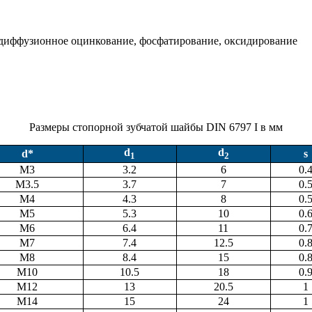
одиффузионное оцинкование, фосфатирование, оксидирование
Размеры стопорной зубчатой шайбы DIN 6797 I в мм
d
d
d*
s
1
2
М3
3.2
6
0.
М3.5
3.7
7
0.
M4
4.3
8
0.
M5
5.3
10
0.
М6
6.4
11
0.
M7
7.4
12.5
0.
М8
8.4
15
0.
M10
10.5
18
0.
М12
13
20.5
1
M14
15
24
1