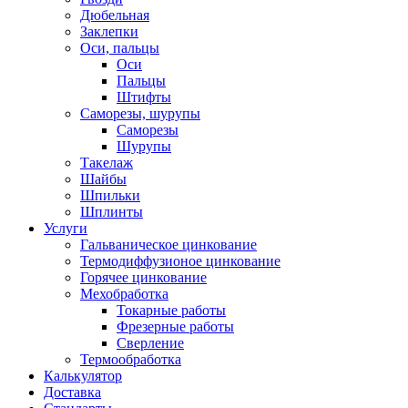
Дюбельная
Заклепки
Оси, пальцы
Оси
Пальцы
Штифты
Саморезы, шурупы
Саморезы
Шурупы
Такелаж
Шайбы
Шпильки
Шплинты
Услуги
Гальваническое цинкование
Термодиффузионое цинкование
Горячее цинкование
Мехобработка
Токарные работы
Фрезерные работы
Сверление
Термообработка
Калькулятор
Доставка