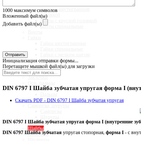
Болты
Болты с шестигранной
1000
максимум символов
головкой
Вложенный файл(ы)
Болты с круглой головкой
Добавить файл(ы)
Болты специальные
Винты
Гайки
Гайки шестигранные
Гайки специальные
Гайки с мелким шагом
Отправить
резьбы
Инициализация отправки формы...
Гвозди
Перетащите мышкой файл(ы) для загрузки
Дюбельная
Заклепки
Оси, пальцы
DIN 6797 I Шайба зубчатая упругая форма I (вну
Оси
Пальцы
Штифты
Скачать PDF - DIN 6797 I Шайба зубчатая упругая
Саморезы, шурупы
Саморезы
Шурупы
DIN 6797 I Шайба зубчатая упругая форма I (внутренние зу
Такелаж
Шайбы
DIN 6797 Шайба зубчатая
упругая стопорная,
форма I
- с вну
Шпильки
Шплинты