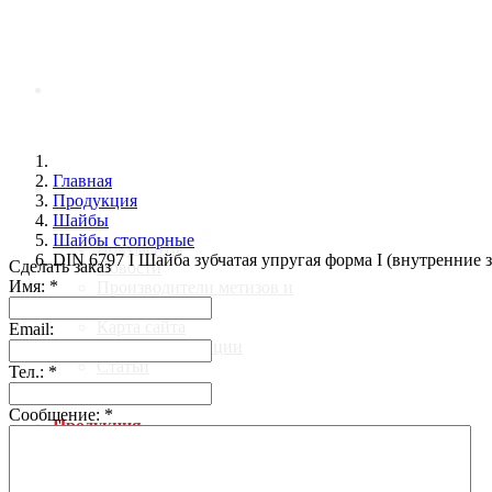
Главная
Главная
О компании
Продукция
Шайбы
Шайбы стопорные
Документы
DIN 6797 I Шайба зубчатая упругая форма I (внутренние 
Сделать заказ
Новости
Имя:
*
Производители метизов и
крепежа
Карта сайта
Email:
Галерея продукции
Статьи
Тел.:
*
Сообщение:
*
Продукция
Анкеры